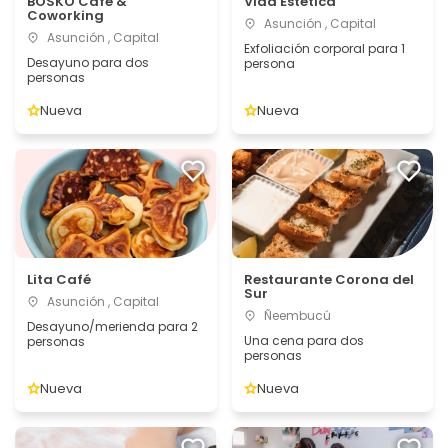
BOSKO Café &
Vida Estética
Coworking
Asunción , Capital
Asunción , Capital
Exfoliación corporal para 1
Desayuno para dos
persona
personas
Nueva
Nueva
Lita Café
Restaurante Corona del
Sur
Asunción , Capital
Ñeembucú
Desayuno/merienda para 2
Una cena para dos
personas
personas
Nueva
Nueva