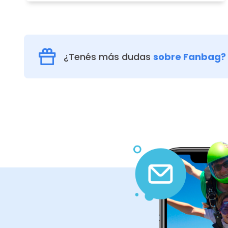
¿Tenés más dudas
sobre Fanbag?
Elegir la experiencia
1
Elige entre las múltiples opciones de
experiencias que ofrece Fanbag.