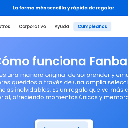
La forma más sencilla y rápida de regalar.
tros
Corporativo
Ayuda
Cumpleaños
Cómo funciona Fanba
s una manera original de sorprender y em
eres queridos a través de una amplia selecc
cias inolvidables. Es un regalo que va más a
rial, ofreciendo momentos únicos y memora