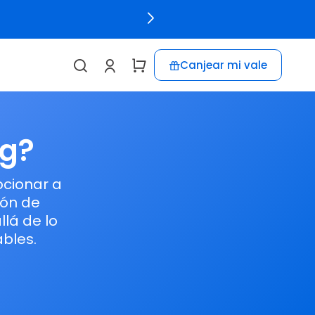
Canjear mi vale
g?
ocionar a
ión de
llá de lo
bles.