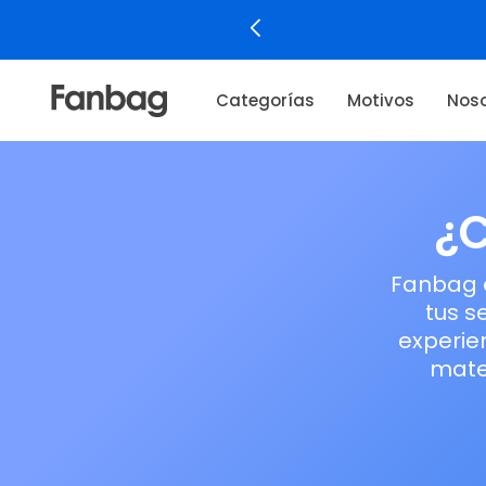
Categorías
Motivos
Noso
¿
Fanbag e
tus s
experien
mate