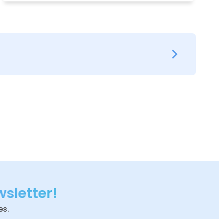
Disfrutar
3
Hacé la reserva y esperá tu confirmación.
wsletter!
es.