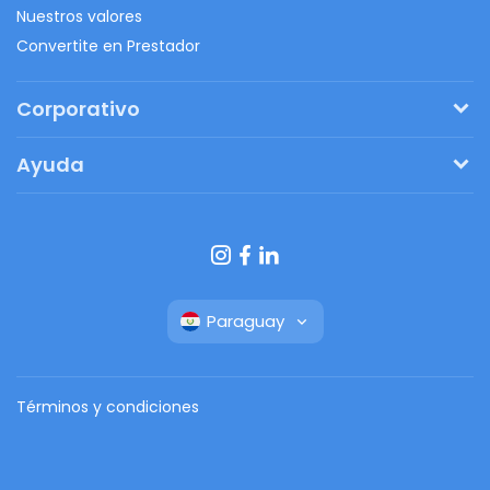
Nuestros valores
Convertite en Prestador
Corporativo
Pedí tu presupuesto
Ayuda
Regalos originales
¿Cómo funciona?
Ventajas de Fanbag
Preguntas frecuentes
Botón de arrepentimiento
Paraguay
Términos y condiciones