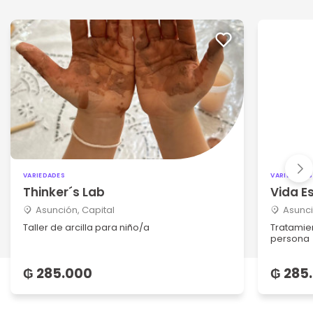
VARIEDADES
VARIEDADES
Thinker´s Lab
Vida E
Asunción, Capital
Asunci
Taller de arcilla para niño/a
Tratamie
persona
₲ 285.000
₲ 285