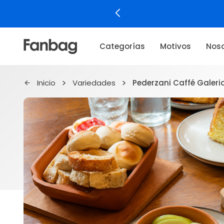
La forma más sencilla y
Categorías
Motivos
Noso
Inicio
Variedades
Pederzani Caffé Galeri