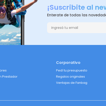
¡Suscribite al ne
Enterate de todas las novedad
Corporativo
lores
Pedí tu presupuesto
n Prestador
Regalos originales
Ventajas de Fanbag