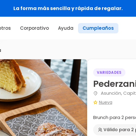
 rápida de regalar.
tros
Corporativo
Ayuda
Cumpleaños
a
VARIEDADES
Pederzani
Asunción, Capit
Nueva
Brunch para 2 per
Válido para 2