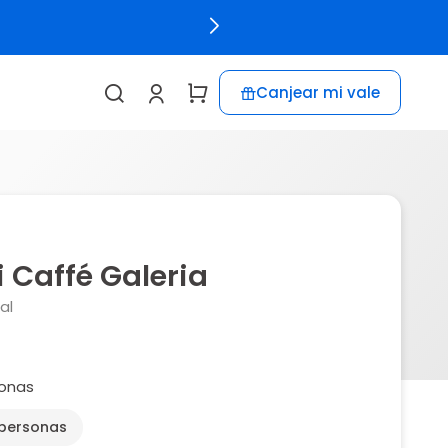
Canjear mi vale
 Caffé Galeria
al
sonas
 personas