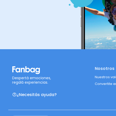
Nosotros
Nuestros va
Despertá emociones,
regalá experiencias.
Convertite e
¿Necesitás ayuda?