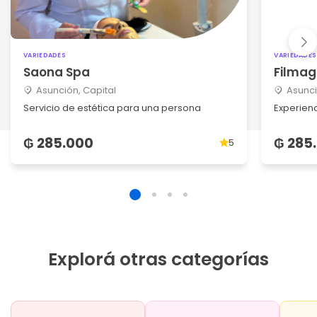
VARIEDADES
VARIEDADES
Saona Spa
Filmag
Asunción, Capital
Asunci
Servicio de estética para una persona
Experien
₲ 285.000
₲ 285
5
Explorá otras categorías