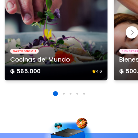
GASTRONOMÍA
BIENESTA
Cocinas del Mundo
Biene
₲ 565.000
₲ 500
4.6