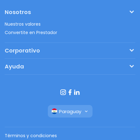
Nosotros
Nuestros valores
Convertite en Prestador
Corporativo
Pedí tu presupuesto
Ayuda
Regalos originales
¿Cómo funciona?
Ventajas de Fanbag
Preguntas frecuentes
Botón de arrepentimiento
Paraguay
Términos y condiciones