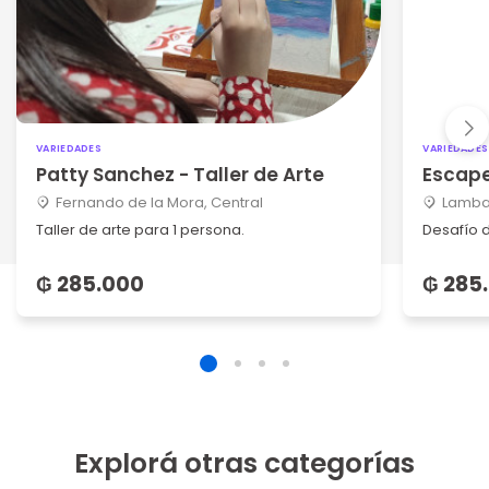
VARIEDADES
VARIEDADES
Patty Sanchez - Taller de Arte
Escap
Fernando de la Mora, Central
Lambar
Taller de arte para 1 persona.
Desafío 
₲ 285.000
₲ 285
Explorá otras categorías