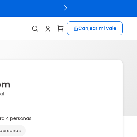
Canjear mi vale
om
al
ra 4 personas
 personas