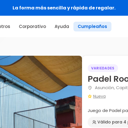
La forma más sencilla y rápida de regalar.
tros
Corporativo
Ayuda
Cumpleaños
VARIEDADES
Padel Ro
Asunción, Capit
Nueva
Juego de Padel pa
Válido para 4