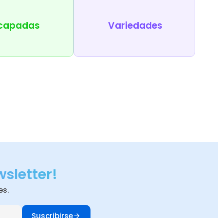
capadas
Variedades
wsletter!
es.
Suscribirse