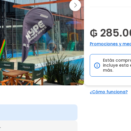
₲ 285.0
Promociones y med
Estás compr
incluye esta 
más.
¿Cómo funciona?
r