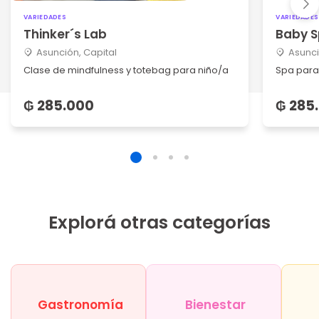
VARIEDADES
VARIEDADES
Thinker´s Lab
Baby 
Asunción, Capital
Asunci
Clase de mindfulness y totebag para niño/a
Spa par
₲ 285.000
₲ 285
Explorá otras categorías
Gastronomía
Bienestar