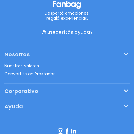
Despertá emociones,
regalá experiencias.
¿Necesitás ayuda?
Nosotros
Nuestros valores
Convertite en Prestador
Corporativo
Pedí tu presupuesto
Ayuda
Regalos originales
¿Cómo funciona?
Ventajas de Fanbag
Preguntas frecuentes
Botón de arrepentimiento