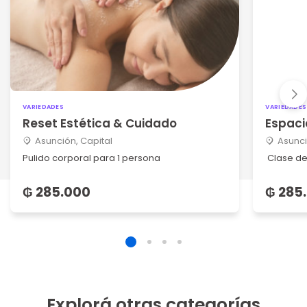
VARIEDADES
VARIEDADES
Reset Estética & Cuidado
Espaci
Asunción, Capital
Asunci
Pulido corporal para 1 persona
Clase de
₲ 285.000
₲ 285
Explorá otras categorías