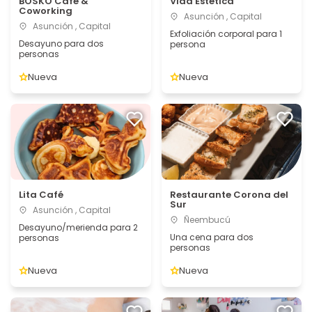
BOSKO Café &
Vida Estética
Coworking
Asunción , Capital
Asunción , Capital
Exfoliación corporal para 1
Desayuno para dos
persona
personas
Nueva
Nueva
Lita Café
Restaurante Corona del
Sur
Asunción , Capital
Ñeembucú
Desayuno/merienda para 2
Una cena para dos
personas
personas
Nueva
Nueva