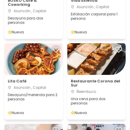
BOSKO Café &
Vida Estética
Coworking
Asunción , Capital
Asunción , Capital
Exfoliación corporal para 1
Desayuno para dos
persona
personas
Nueva
Nueva
Lita Café
Restaurante Corona del
Sur
Asunción , Capital
Ñeembucú
Desayuno/merienda para 2
Una cena para dos
personas
personas
Nueva
Nueva