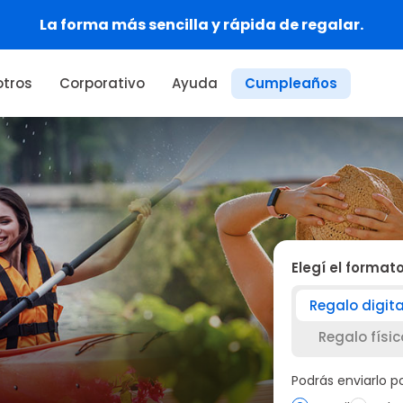
Regalá experiencias que se viven, no cosas.
tros
Corporativo
Ayuda
Cumpleaños
Elegí el format
Regalo digita
Regalo físic
Podrás enviarlo 