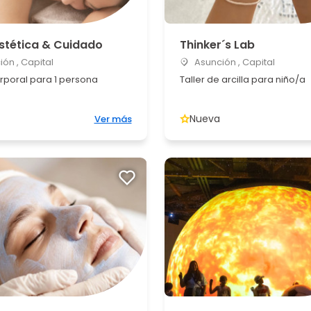
Estética & Cuidado
Thinker´s Lab
ón , Capital
Asunción , Capital
orporal para 1 persona
Taller de arcilla para niño/a
Nueva
Ver más