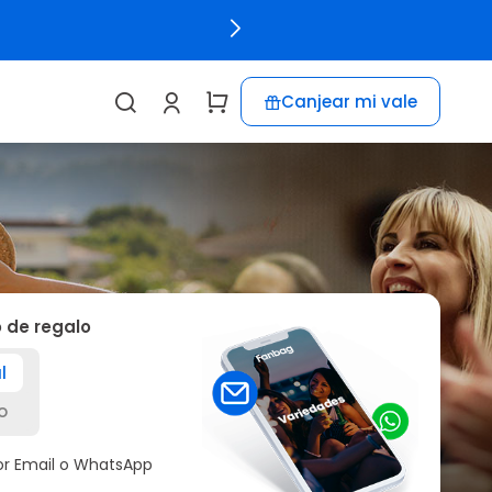
Canjear mi vale
o de regalo
l
o
por Email o WhatsApp