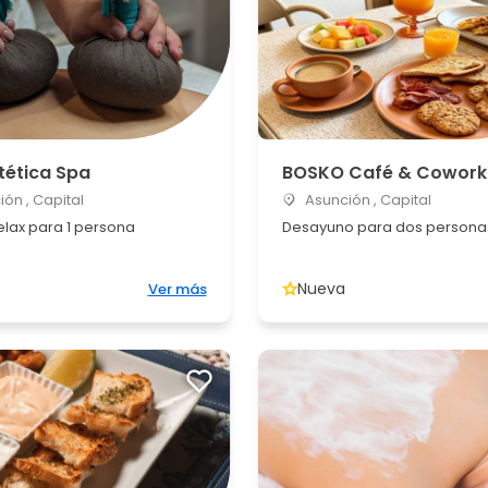
tética Spa
BOSKO Café & Cowork
ón , Capital
Asunción , Capital
elax para 1 persona
Desayuno para dos persona
Nueva
Ver más