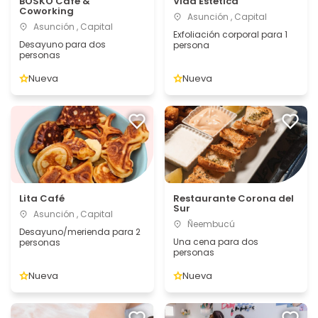
BOSKO Café &
Vida Estética
Coworking
Asunción , Capital
Asunción , Capital
Exfoliación corporal para 1
Desayuno para dos
persona
personas
Nueva
Nueva
Lita Café
Restaurante Corona del
Sur
Asunción , Capital
Ñeembucú
Desayuno/merienda para 2
Una cena para dos
personas
personas
Nueva
Nueva