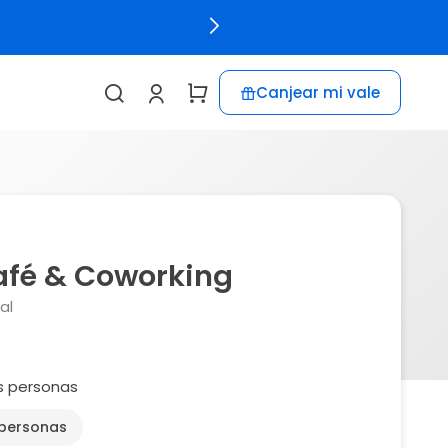
Canjear mi vale
fé & Coworking
al
s personas
 personas