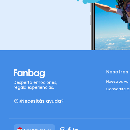
Nosotros
Nuestros va
Despertá emociones,
regalá experiencias.
Convertite e
¿Necesitás ayuda?