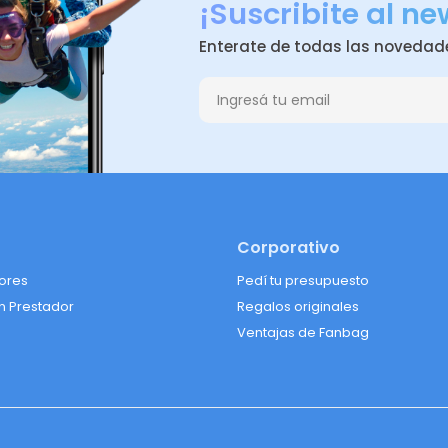
¡Suscribite al ne
Enterate de todas las novedad
Corporativo
lores
Pedí tu presupuesto
n Prestador
Regalos originales
Ventajas de Fanbag