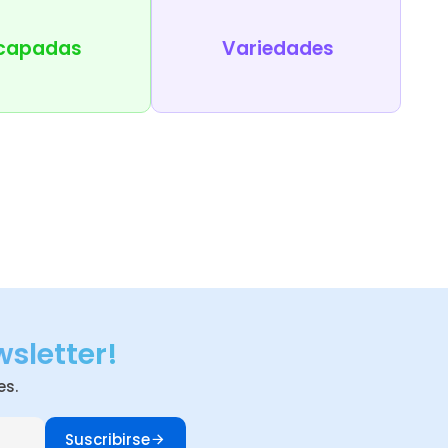
capadas
Variedades
wsletter!
es.
Suscribirse