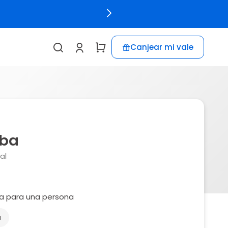
Canjear mi vale
mba
al
ca para una persona
a