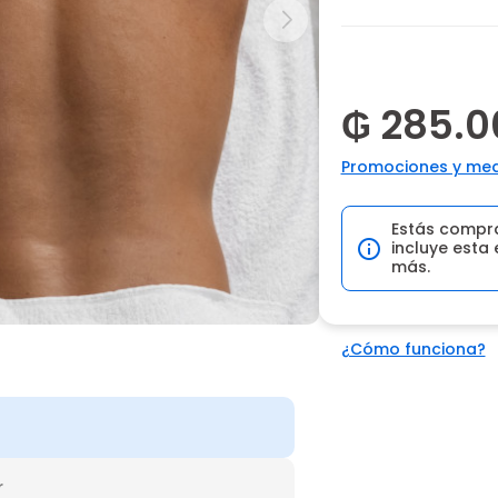
₲ 285.0
Promociones y med
Estás compr
incluye esta 
más.
¿Cómo funciona?
r