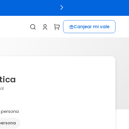
Canjear mi vale
tica
al
1 persona
 persona