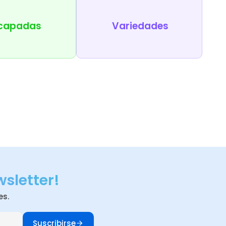
capadas
Variedades
wsletter!
es.
Suscribirse