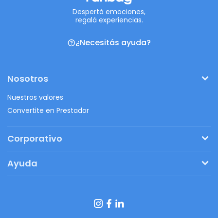
Despertá emociones,
regalá experiencias.
¿Necesitás ayuda?
Nosotros
Nuestros valores
Convertite en Prestador
Corporativo
Pedí tu presupuesto
Ayuda
Regalos originales
¿Cómo funciona?
Ventajas de Fanbag
Preguntas frecuentes
Botón de arrepentimiento