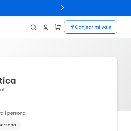
Canjear mi vale
tica
al
ra 1 persona
 persona