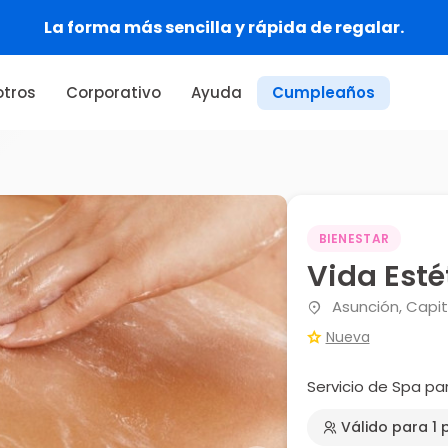
orma más sencilla y rápida de regalar.
tros
Corporativo
Ayuda
Cumpleaños
BIENESTAR
Vida Esté
Asunción, Capit
Nueva
Servicio de Spa pa
Válido para 1