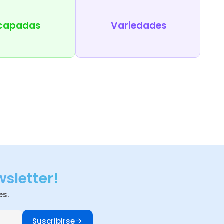
capadas
Variedades
wsletter!
es.
Suscribirse