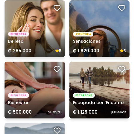
BIENESTAR
AVENTURA
Belleza
Sensaciones
₲ 285.000
₲ 1.620.000
5
5
BIENESTAR
ESCAPADAS
Bienestar
Escapada con Encanto
₲ 500.000
₲ 1.125.000
¡Nueva!
¡Nueva!