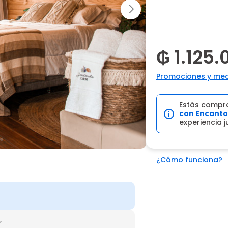
₲ 1.125.
Promociones y med
Estás compr
con Encanto
experiencia j
¿Cómo funciona?
r