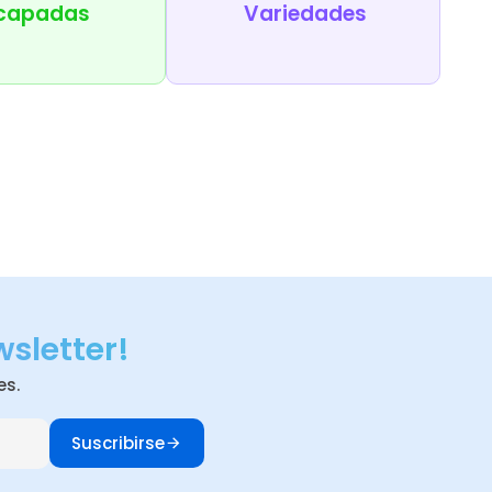
capadas
Variedades
wsletter!
es.
Suscribirse