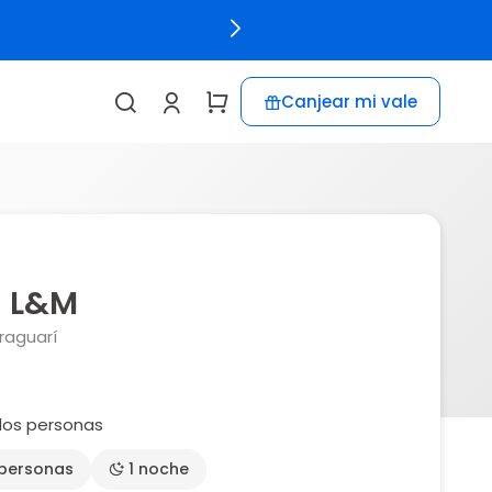
Canjear mi vale
 L&M
raguarí
dos personas
 personas
1 noche