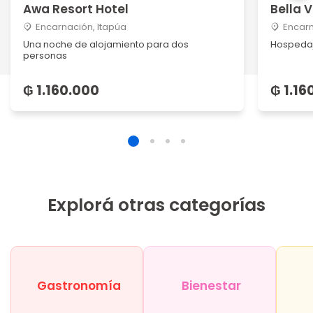
Awa Resort Hotel
Bella V
Encarnación, Itapúa
Encarn
Una noche de alojamiento para dos
Hospedaj
personas
₲ 1.160.000
₲ 1.16
Explorá otras categorías
Gastronomía
Bienestar