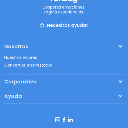
Despertá emociones,
regalá experiencias.
¿Necesitás ayuda?
Nosotros
Nuestros valores
Convertite en Prestador
Corporativo
Pedí tu presupuesto
Ayuda
Regalos originales
¿Cómo funciona?
Ventajas de Fanbag
Preguntas frecuentes
Botón de arrepentimiento