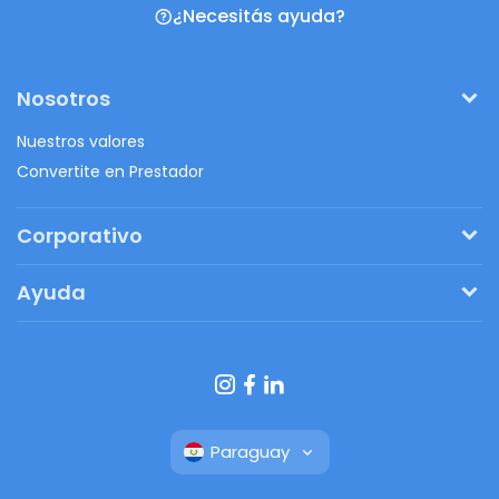
¿Necesitás ayuda?
Nosotros
Nuestros valores
Convertite en Prestador
Corporativo
Pedí tu presupuesto
Ayuda
Regalos originales
¿Cómo funciona?
Ventajas de Fanbag
Preguntas frecuentes
Botón de arrepentimiento
Paraguay