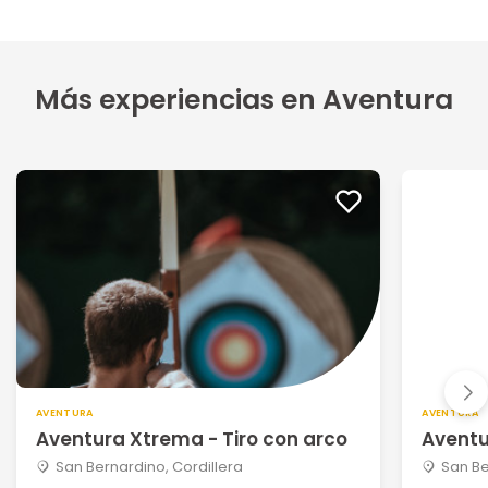
Más experiencias en Aventura
AVENTURA
AVENTURA
Aventura Xtrema - Tiro con arco
Avent
San Bernardino, Cordillera
San Be