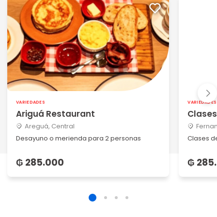
VARIEDADES
VARIEDADES
Ariguá Restaurant
Clases
Areguá, Central
Fernan
Desayuno o merienda para 2 personas
Clases de
₲ 285.000
₲ 285