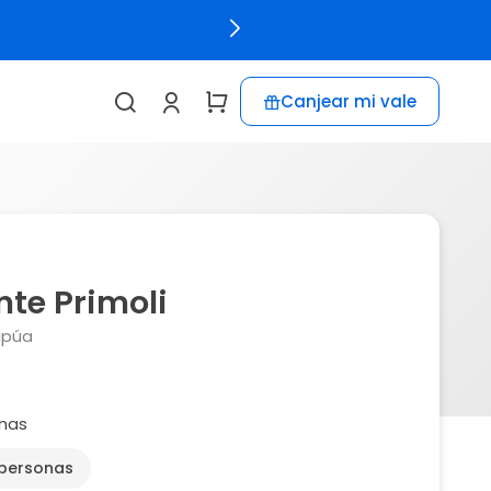
Canjear mi vale
te Primoli
apúa
nas
 personas