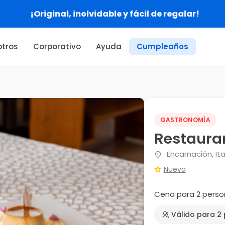
¡Original, inolvidable y fácil de regalar!
tros
Corporativo
Ayuda
Cumpleaños
GASTRONOMÍA
Restauran
Encarnación, It
Nueva
Cena para 2 perso
Válido para 2