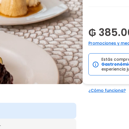
₲ 385.0
Promociones y med
Estás compr
Gastronómi
experiencia j
¿Cómo funciona?
r