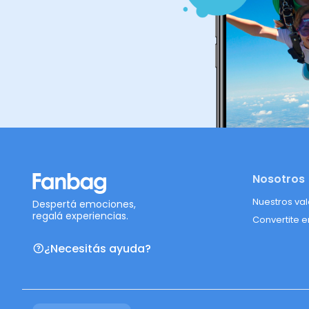
Nosotros
Nuestros va
Despertá emociones,
regalá experiencias.
Convertite e
¿Necesitás ayuda?