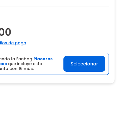
00
ios de pago
ando la Fanbag
Placeres
Seleccionar
cos
que incluye esta
unto con 16 más.