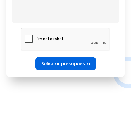
Solicitar presupuesto
Empresas que nos eligen
Descubrí cómo reconocen a sus equipos con
nuestros
regalos personalizados.
Momentos reales y experiencias que
marcan la
diferencia.