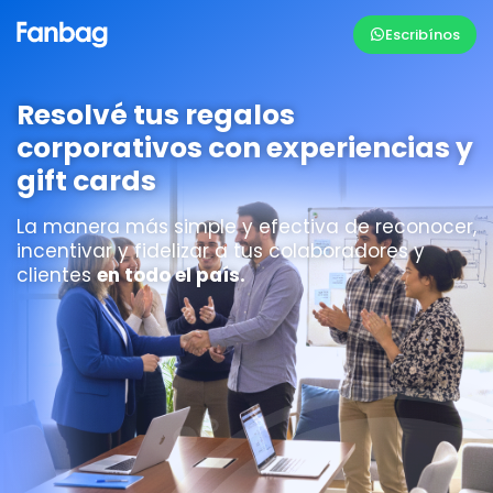
Escribínos
Resolvé tus regalos
corporativos con experiencias y
gift cards
La manera más simple y efectiva de reconocer,
incentivar y fidelizar a tus colaboradores y
clientes
en todo el país.